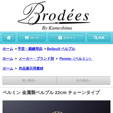
カート
ログイン
検索
ホーム
＞
手芸・裁縫用品
＞
Bellpull ベルプル
ホーム
＞
メーカー・ブランド別
＞
Permin（ペルミン）
ホーム
＞
作品展示用素材
前の商品へ
次の商品へ
ペルミン 金属製ベルプル 22cm チェーンタイプ