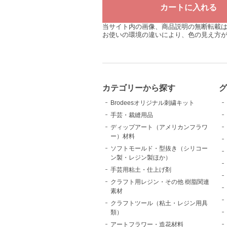
当サイト内の画像、商品説明の無断転載
お使いの環境の違いにより、色の見え方
カテゴリーから探す
Brodeesオリジナル刺繍キット
手芸・裁縫用品
ディップアート（アメリカンフラワ
ー）材料
ソフトモールド・型抜き（シリコー
ン製・レジン製ほか）
手芸用粘土・仕上げ剤
クラフト用レジン・その他 樹脂関連
素材
クラフトツール（粘土・レジン用具
類）
アートフラワー・造花材料