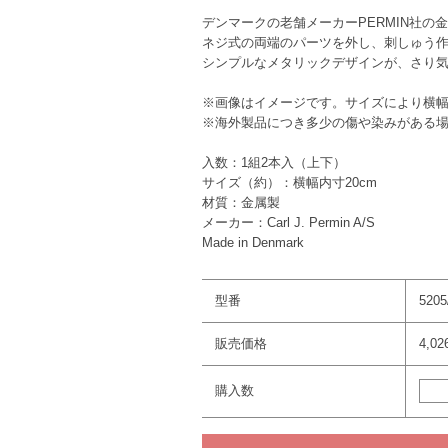
デンマークの老舗メーカーPERMIN社の
ネジ式の両端のパーツを外し、刺しゅう
シンプルなメタリックデザインが、さり
※画像はイメージです。サイズにより横
※海外製品につき多少の傷や染みがある
入数：1組2本入（上下）
サイズ（約）：横幅内寸20cm
材質：金属製
メーカー：Carl J. Permin A/S
Made in Denmark
型番
5205
販売価格
4,0
購入数