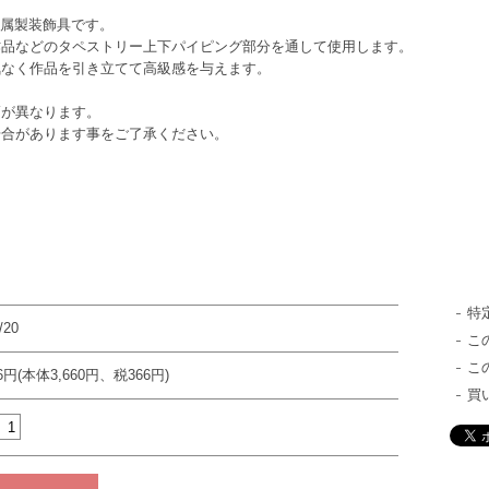
金属製装飾具です。
作品などのタペストリー上下パイピング部分を通して使用します。
気なく作品を引き立てて高級感を与えます。
幅が異なります。
場合があります事をご了承ください。
特
/20
こ
こ
26円(本体3,660円、税366円)
買