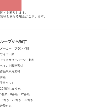
は固くお断りします。
が実物と異なる場合がございます。
グループから探す
メーカー・ブランド別
ワイヤー類
アクセサリーパーツ・材料
ペイント関連素材
作品展示用素材
書籍
手芸キット
25番刺しゅう糸
5番糸・8番糸・12番糸
16番糸・20番糸・30番糸
段染め糸