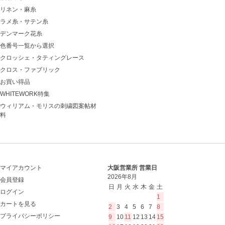
リネン・麻糸
ラメ糸・サテン糸
デンマーク花糸
色番号一覧から選択
クロッシェ・タティングレース
クロス・ファブリック
お買い得品
WHITEWORK特集
ウィリアム・モリスの刺繍図案帖材
料
マイアカウント
大阪営業所 営業日
2026年8月
会員登録
日
月
火
水
木
金
土
ログイン
1
カートを見る
2
3
4
5
6
7
8
プライバシーポリシー
9
10
11
12
13
14
15