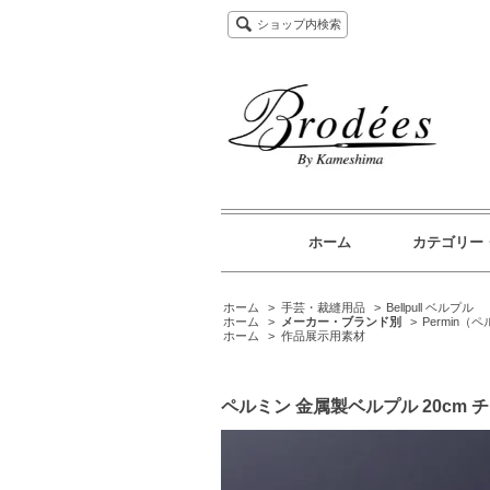
ショップ内検索
ホーム
カテゴリー
ホーム
>
手芸・裁縫用品
>
Bellpull ベルプル
ホーム
>
メーカー・ブランド別
>
Permin（
ホーム
>
作品展示用素材
ペルミン 金属製ベルプル 20cm 