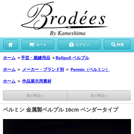
カート
ログイン
検索
ホーム
＞
手芸・裁縫用品
＞
Bellpull ベルプル
ホーム
＞
メーカー・ブランド別
＞
Permin（ペルミン）
ホーム
＞
作品展示用素材
前の商品へ
次の商品へ
ペルミン 金属製ベルプル 16cm ベンダータイプ