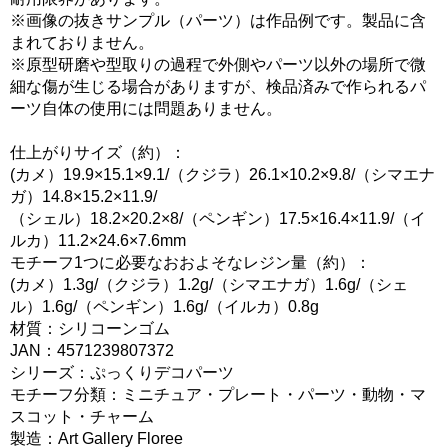
※画像の抜きサンプル（パーツ）は作品例です。製品に含
まれておりません。
※原型研磨や型取りの過程で外側やパーツ以外の場所で微
細な傷が生じる場合がありますが、検品済みで作られるパ
ーツ自体の使用には問題ありません。
仕上がりサイズ（約）：
(カメ）19.9×15.1×9.1/（クジラ）26.1×10.2×9.8/（シマエナ
ガ）14.8×15.2×11.9/
（シェル）18.2×20.2×8/（ペンギン）17.5×16.4×11.9/（イ
ルカ）11.2×24.6×7.6mm
モチーフ1つに必要なおおよそなレジン量（約）：
(カメ）1.3g/（クジラ）1.2g/（シマエナガ）1.6g/（シェ
ル）1.6g/（ペンギン）1.6g/（イルカ）0.8g
材質：シリコーンゴム
JAN：4571239807372
シリーズ：ぷっくりデコパーツ
モチーフ分類：ミニチュア・プレート・パーツ・動物・マ
スコット・チャーム
製造：Art Gallery Floree