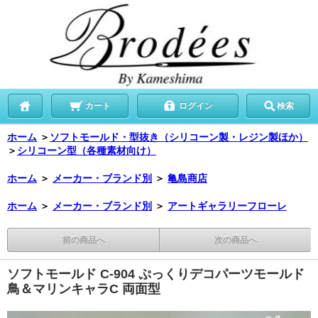
カート
ログイン
検索
ホーム
＞
ソフトモールド・型抜き（シリコーン製・レジン製ほか）
＞
シリコーン型（各種素材向け）
ホーム
＞
メーカー・ブランド別
＞
亀島商店
ホーム
＞
メーカー・ブランド別
＞
アートギャラリーフローレ
前の商品へ
次の商品へ
ソフトモールド C-904 ぷっくりデコパーツモールド
鳥＆マリンキャラC 両面型