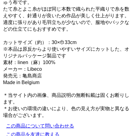
ゅう布です。
たて糸とよこ糸がほぼ同じ本数で織られた平織りで糸を数
えやすく、針通りが良いため作品が美しく仕上がります。
適度に張りがあり毛羽立ちが少ないので、服地やバックな
どの仕立てにもおすすめです。
カットサイズ（約）：30×巾33cm
※本品は原反からより使いやすいサイズにカットした、オ
リジナルパッケージ製品です
素材：linen（麻）100%
メーカー：Libeco
発売元：亀島商店
Made in Belgium
＊当サイト内の画像、商品説明の無断転載は固くお断りし
ます。
＊お使いの環境の違いにより、色の見え方が実物と異なる
場合がございます。
この商品について問い合わせる
この商品を友達に教える