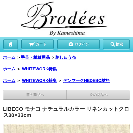
カート
ログイン
検索
ホーム
＞
手芸・裁縫用品
＞
刺しゅう布
ホーム
＞
WHITEWORK特集
ホーム
＞
WHITEWORK特集
＞
デンマークHEDEBO材料
前の商品へ
次の商品へ
LIBECO モナコ ナチュラルカラー リネンカットクロ
ス30×33cm