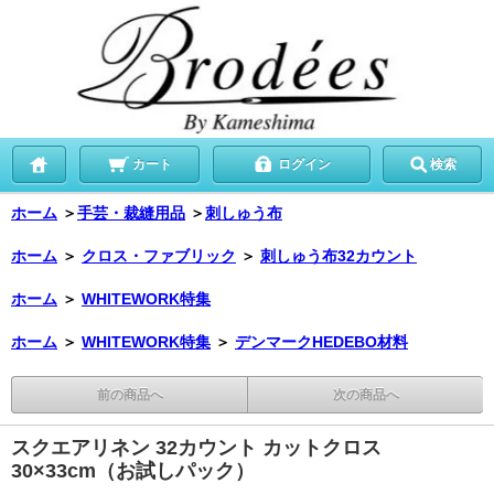
カート
ログイン
検索
ホーム
＞
手芸・裁縫用品
＞
刺しゅう布
ホーム
＞
クロス・ファブリック
＞
刺しゅう布32カウント
ホーム
＞
WHITEWORK特集
ホーム
＞
WHITEWORK特集
＞
デンマークHEDEBO材料
前の商品へ
次の商品へ
スクエアリネン 32カウント カットクロス
30×33cm（お試しパック）