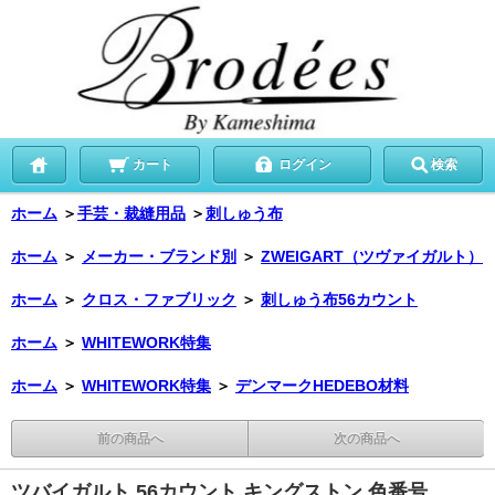
カート
ログイン
検索
ホーム
＞
手芸・裁縫用品
＞
刺しゅう布
ホーム
＞
メーカー・ブランド別
＞
ZWEIGART（ツヴァイガルト）
ホーム
＞
クロス・ファブリック
＞
刺しゅう布56カウント
ホーム
＞
WHITEWORK特集
ホーム
＞
WHITEWORK特集
＞
デンマークHEDEBO材料
前の商品へ
次の商品へ
ツバイガルト 56カウント キングストン 色番号