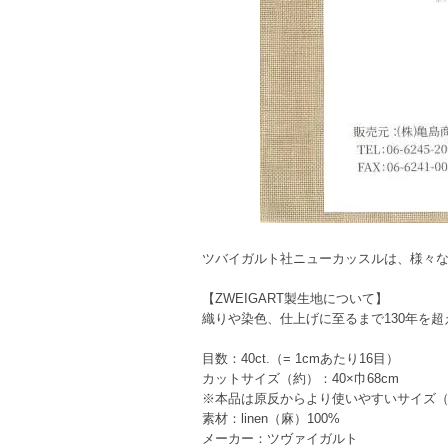
ツバイガルト社ニューカッスルは、様々
【ZWEIGART製生地について】
織りや染色、仕上げに至るまで130年を
目数：40ct.（= 1cmあたり16目）
カットサイズ（約）：40×巾68cm
※本品は原反からより使いやすいサイズ
素材：linen（麻）100%
メーカー：ツヴァイガルト