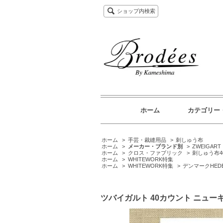
ショップ内検索
ホーム
カテゴリー
ホーム
>
手芸・裁縫用品
>
刺しゅう布
ホーム
>
メーカー・ブランド別
>
ZWEIGA
ホーム
>
クロス・ファブリック
>
刺しゅう布4
ホーム
>
WHITEWORK特集
ホーム
>
WHITEWORK特集
>
デンマークHED
ツバイガルト 40カウント ニュー