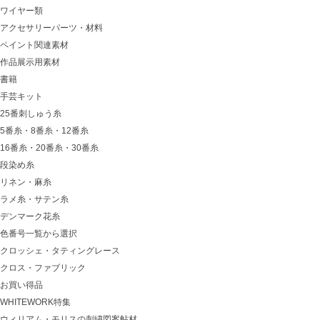
ワイヤー類
アクセサリーパーツ・材料
ペイント関連素材
作品展示用素材
書籍
手芸キット
25番刺しゅう糸
5番糸・8番糸・12番糸
16番糸・20番糸・30番糸
段染め糸
リネン・麻糸
ラメ糸・サテン糸
デンマーク花糸
色番号一覧から選択
クロッシェ・タティングレース
クロス・ファブリック
お買い得品
WHITEWORK特集
ウィリアム・モリスの刺繍図案帖材