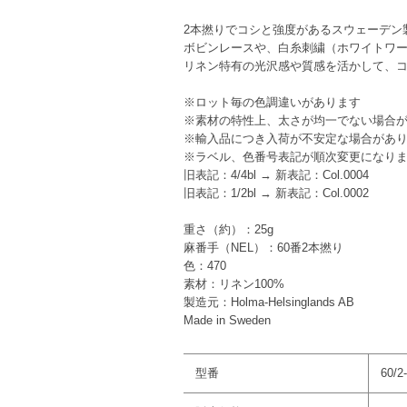
2本撚りでコシと強度があるスウェーデン
ボビンレースや、白糸刺繍（ホワイトワ
リネン特有の光沢感や質感を活かして、
※ロット毎の色調違いがあります
※素材の特性上、太さが均一でない場合
※輸入品につき入荷が不安定な場合があ
※ラベル、色番号表記が順次変更になり
旧表記：4/4bl → 新表記：Col.0004
旧表記：1/2bl → 新表記：Col.0002
重さ（約）：25g
麻番手（NEL）：60番2本撚り
色：470
素材：リネン100%
製造元：Holma-Helsinglands AB
Made in Sweden
型番
60/2