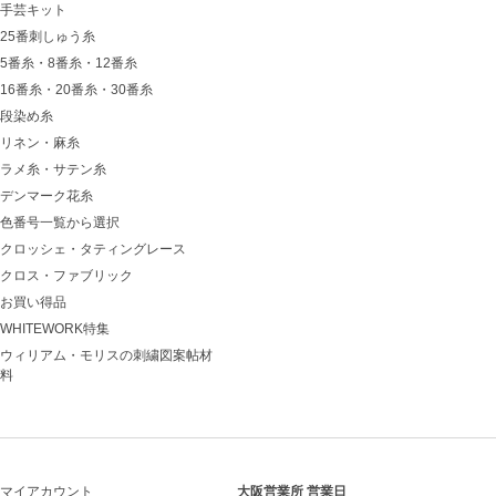
手芸キット
25番刺しゅう糸
5番糸・8番糸・12番糸
16番糸・20番糸・30番糸
段染め糸
リネン・麻糸
ラメ糸・サテン糸
デンマーク花糸
色番号一覧から選択
クロッシェ・タティングレース
クロス・ファブリック
お買い得品
WHITEWORK特集
ウィリアム・モリスの刺繍図案帖材
料
マイアカウント
大阪営業所 営業日