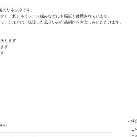
製のリネン糸です。
ーク）、刺しゅうレース編みなどにも幅広く使用されています。
コットン糸とは一味違った風合いの作品制作をお楽しみいただけます。
があります
ります
ます
特
-470
こ
こ