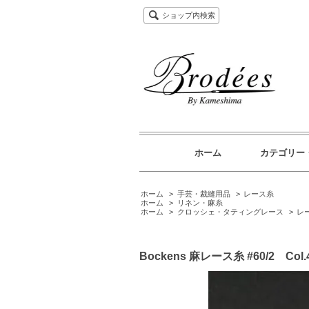
ショップ内検索
ホーム
カテゴリー
ホーム
>
手芸・裁縫用品
>
レース糸
ホーム
>
リネン・麻糸
ホーム
>
クロッシェ・タティングレース
>
レ
Bockens 麻レース糸 #60/2 Col.