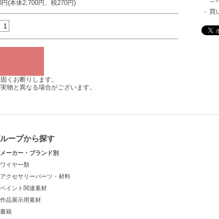
70円(本体2,700円、税270円)
買
は固くお断りします。
が実物と異なる場合がございます。
グループから探す
メーカー・ブランド別
ワイヤー類
アクセサリーパーツ・材料
ペイント関連素材
作品展示用素材
書籍