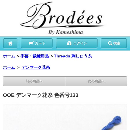
カート
ログイン
検索
ホーム
＞
手芸・裁縫用品
＞
Threads 刺しゅう糸
ホーム
＞
デンマーク花糸
前の商品へ
次の商品へ
OOE デンマーク花糸 色番号133