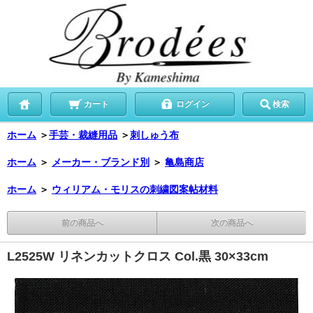
カート
ログイン
検索
ホーム
＞
手芸・裁縫用品
＞
刺しゅう布
ホーム
＞
メーカー・ブランド別
＞
亀島商店
ホーム
＞
ウィリアム・モリスの刺繍図案帖材料
前の商品へ
次の商品へ
L2525W リネンカットクロス Col.黒 30×33cm