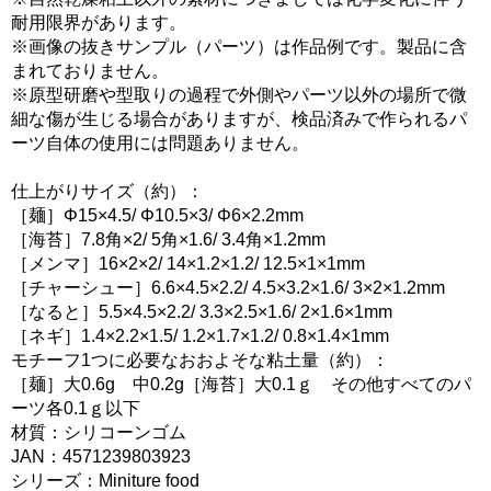
耐用限界があります。
※画像の抜きサンプル（パーツ）は作品例です。製品に含
まれておりません。
※原型研磨や型取りの過程で外側やパーツ以外の場所で微
細な傷が生じる場合がありますが、検品済みで作られるパ
ーツ自体の使用には問題ありません。
仕上がりサイズ（約）：
［麺］Φ15×4.5/ Φ10.5×3/ Φ6×2.2mm
［海苔］7.8角×2/ 5角×1.6/ 3.4角×1.2mm
［メンマ］16×2×2/ 14×1.2×1.2/ 12.5×1×1mm
［チャーシュー］6.6×4.5×2.2/ 4.5×3.2×1.6/ 3×2×1.2mm
［なると］5.5×4.5×2.2/ 3.3×2.5×1.6/ 2×1.6×1mm
［ネギ］1.4×2.2×1.5/ 1.2×1.7×1.2/ 0.8×1.4×1mm
モチーフ1つに必要なおおよそな粘土量（約）：
［麺］大0.6g 中0.2g［海苔］大0.1ｇ その他すべてのパ
ーツ各0.1ｇ以下
材質：シリコーンゴム
JAN：4571239803923
シリーズ：Miniture food