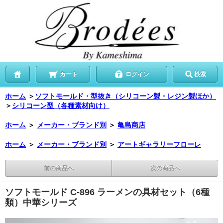
カート
ログイン
検索
ホーム
＞
ソフトモールド・型抜き（シリコーン製・レジン製ほか）
＞
シリコーン型（各種素材向け）
ホーム
＞
メーカー・ブランド別
＞
亀島商店
ホーム
＞
メーカー・ブランド別
＞
アートギャラリーフローレ
前の商品へ
次の商品へ
ソフトモールド C-896 ラーメンの具材セット（6種
類）中華シリーズ