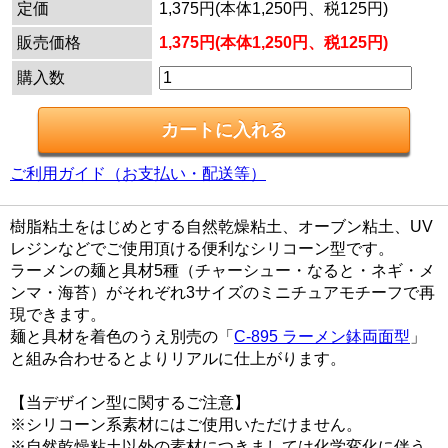
定価
1,375円(本体1,250円、税125円)
販売価格
1,375円(本体1,250円、税125円)
購入数
ご利用ガイド（お支払い・配送等）
樹脂粘土をはじめとする自然乾燥粘土、オーブン粘土、UV
レジンなどでご使用頂ける便利なシリコーン型です。
ラーメンの麺と具材5種（チャーシュー・なると・ネギ・メ
ンマ・海苔）がそれぞれ3サイズのミニチュアモチーフで再
現できます。
麺と具材を着色のうえ別売の「
C-895 ラーメン鉢両面型
」
と組み合わせるとよりリアルに仕上がります。
【当デザイン型に関するご注意】
※シリコーン系素材にはご使用いただけません。
※自然乾燥粘土以外の素材につきましては化学変化に伴う