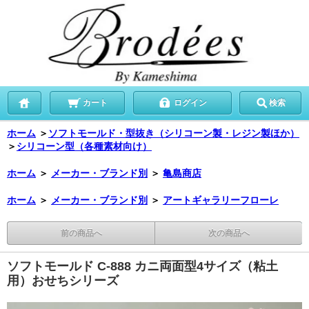
カート
ログイン
検索
ホーム
＞
ソフトモールド・型抜き（シリコーン製・レジン製ほか）
＞
シリコーン型（各種素材向け）
ホーム
＞
メーカー・ブランド別
＞
亀島商店
ホーム
＞
メーカー・ブランド別
＞
アートギャラリーフローレ
前の商品へ
次の商品へ
ソフトモールド C-888 カニ両面型4サイズ（粘土
用）おせちシリーズ