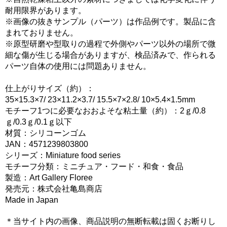
耐用限界があります。
※画像の抜きサンプル（パーツ）は作品例です。製品に含
まれておりません。
※原型研磨や型取りの過程で外側やパーツ以外の場所で微
細な傷が生じる場合がありますが、検品済みで、作られる
パーツ自体の使用には問題ありません。
仕上がりサイズ（約）：
35×15.3×7/ 23×11.2×3.7/ 15.5×7×2.8/ 10×5.4×1.5mm
モチーフ1つに必要なおおよそな粘土量（約）：2ｇ/0.8
ｇ/0.3ｇ/0.1ｇ以下
材質：シリコーンゴム
JAN：4571239803800
シリーズ：Miniature food series
モチーフ分類：ミニチュア・フード・和食・食品
製造：Art Gallery Floree
発売元：株式会社亀島商店
Made in Japan
＊当サイト内の画像、商品説明の無断転載は固くお断りし