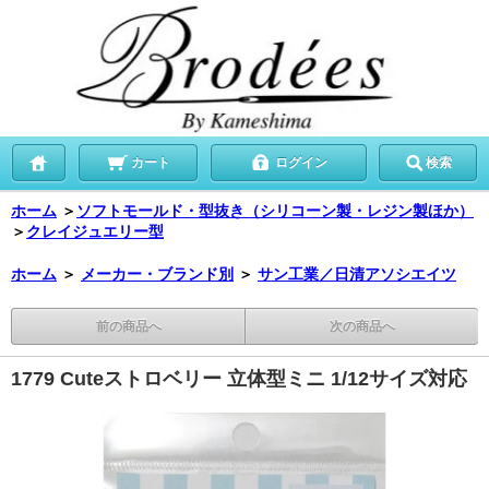
カート
ログイン
検索
ホーム
＞
ソフトモールド・型抜き（シリコーン製・レジン製ほか）
＞
クレイジュエリー型
ホーム
＞
メーカー・ブランド別
＞
サン工業／日清アソシエイツ
前の商品へ
次の商品へ
1779 Cuteストロベリー 立体型ミニ 1/12サイズ対応