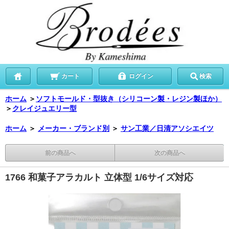
カート
ログイン
検索
ホーム
＞
ソフトモールド・型抜き（シリコーン製・レジン製ほか）
＞
クレイジュエリー型
ホーム
＞
メーカー・ブランド別
＞
サン工業／日清アソシエイツ
前の商品へ
次の商品へ
1766 和菓子アラカルト 立体型 1/6サイズ対応