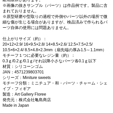
※画像の抜きサンプル（パーツ）は作品例です。製品に含
まれておりません。
※原型研磨や型取りの過程で外側やパーツ以外の場所で微
細な傷が生じる場合がありますが、検品済みで作られるパ
ーツ自体の使用には問題ありません。
仕上がりサイズ（約）：
20×12×2.9/ 16×9.5×2.8/ 14×8.5×2.6/ 12.5×7.5×2.5/
10.5×6×2.4/ 8.5×4.8×2.3mm（扇先端の厚み1.5～1.1mm）
モチーフ１つに必要なレジン量（約）：
0.3ｇ/0.2ｇ/0.1ｇ/それ以降小さなパーツ各0.1ｇ以下
材質：シリコーンゴム
JAN：4571239803701
シリーズ：Miniture sweets
モチーフ分類：ミニチュア・和・パーツ・チャーム・シェ
イプ・フィギア
製造：Art Gallery Floree
発売元：株式会社亀島商店
Made in Japan