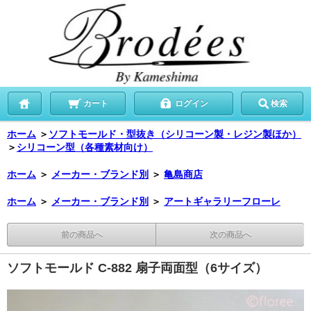
カート
ログイン
検索
ホーム
＞
ソフトモールド・型抜き（シリコーン製・レジン製ほか）
＞
シリコーン型（各種素材向け）
ホーム
＞
メーカー・ブランド別
＞
亀島商店
ホーム
＞
メーカー・ブランド別
＞
アートギャラリーフローレ
前の商品へ
次の商品へ
ソフトモールド C-882 扇子両面型（6サイズ）