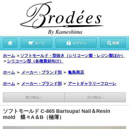
カート
ログイン
検索
ホーム
＞
ソフトモールド・型抜き（シリコーン製・レジン製ほか）
＞
シリコーン型（各種素材向け）
ホーム
＞
メーカー・ブランド別
＞
亀島商店
ホーム
＞
メーカー・ブランド別
＞
アートギャラリーフローレ
前の商品へ
次の商品へ
ソフトモールド C-865 Barisupa! Nail＆Resin
mold 蝶々A＆B（極薄）