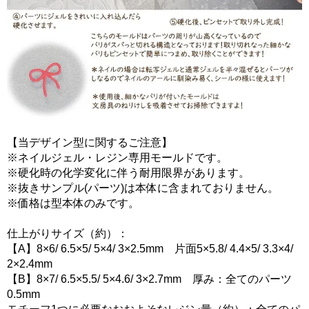
【当デザイン型に関するご注意】
※ネイルジェル・レジン専用モールドです。
※硬化時の化学変化に伴う耐用限界があります。
※抜きサンプル(パーツ)は本体に含まれておりません。
※価格は型本体のみです。
仕上がりサイズ（約）：
【A】8×6/ 6.5×5/ 5×4/ 3×2.5mm 片面5×5.8/ 4.4×5/ 3.3×4/
2×2.4mm
【B】8×7/ 6.5×5.5/ 5×4.6/ 3×2.7mm 厚み：全てのパーツ
0.5mm