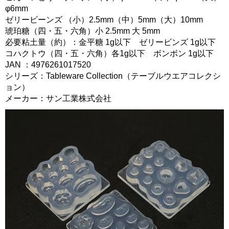
φ6mm
ゼリービーンズ （小）2.5mm（中）5mm（大）10mm
琥珀糖（四・五・六角）小 2.5mm 大 5mm
必要粘土量（約）：金平糖 1g以下 ゼリービンズ 1g以下
コハクトウ（四・五・六角）各1g以下 ボンボン 1g以下
JAN ：4976261017520
シリーズ：Tableware Collection（テーブルウエアコレクシ
ョン）
メーカー：サン工業株式会社