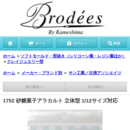
カート
ログイン
検索
ホーム
＞
ソフトモールド・型抜き（シリコーン製・レジン製ほか）
＞
クレイジュエリー型
ホーム
＞
メーカー・ブランド別
＞
サン工業／日清アソシエイツ
前の商品へ
次の商品へ
1752 砂糖菓子アラカルト 立体型 1/12サイズ対応