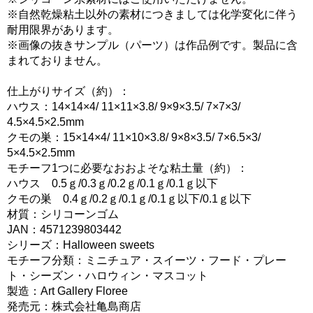
※自然乾燥粘土以外の素材につきましては化学変化に伴う
耐用限界があります。
※画像の抜きサンプル（パーツ）は作品例です。製品に含
まれておりません。
仕上がりサイズ（約）：
ハウス：14×14×4/ 11×11×3.8/ 9×9×3.5/ 7×7×3/
4.5×4.5×2.5mm
クモの巣：15×14×4/ 11×10×3.8/ 9×8×3.5/ 7×6.5×3/
5×4.5×2.5mm
モチーフ1つに必要なおおよそな粘土量（約）：
ハウス 0.5ｇ/0.3ｇ/0.2ｇ/0.1ｇ/0.1ｇ以下
クモの巣 0.4ｇ/0.2ｇ/0.1ｇ/0.1ｇ以下/0.1ｇ以下
材質：シリコーンゴム
JAN：4571239803442
シリーズ：Halloween sweets
モチーフ分類：ミニチュア・スイーツ・フード・プレー
ト・シーズン・ハロウィン・マスコット
製造：Art Gallery Floree
発売元：株式会社亀島商店