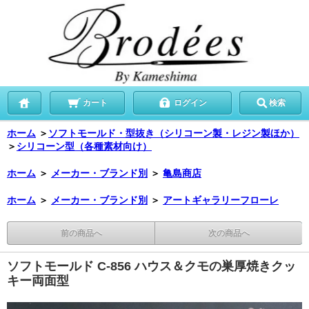
カート
ログイン
検索
ホーム
＞
ソフトモールド・型抜き（シリコーン製・レジン製ほか）
＞
シリコーン型（各種素材向け）
ホーム
＞
メーカー・ブランド別
＞
亀島商店
ホーム
＞
メーカー・ブランド別
＞
アートギャラリーフローレ
前の商品へ
次の商品へ
ソフトモールド C-856 ハウス＆クモの巣厚焼きクッ
キー両面型