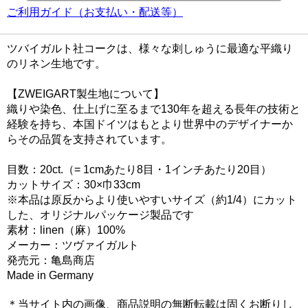
ご利用ガイド（お支払い・配送等）
ツバイガルト社コークは、様々な刺しゅうに最適な平織り
のリネン生地です。
【ZWEIGART製生地について】
織りや染色、仕上げに至るまで130年を超える長年の技術と
経験を持ち、本国ドイツはもとより世界中のデザイナーか
らその品質を支持されています。
目数：20ct.（= 1cmあたり8目・1インチあたり20目）
カットサイズ：30×巾33cm
※本品は原反からより使いやすいサイズ（約1/4）にカット
した、オリジナルパッケージ製品です
素材：linen（麻）100%
メーカー：ツヴァイガルト
発売元：亀島商店
Made in Germany
＊当サイト内の画像、商品説明の無断転載は固くお断りし