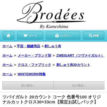
カート
ログイン
検索
ホーム
＞
手芸・裁縫用品
＞
刺しゅう布
ホーム
＞
メーカー・ブランド別
＞
ZWEIGART（ツヴァイガルト）
ホーム
＞
クロス・ファブリック
＞
刺しゅう布20カウント
ホーム
＞
WHITEWORK特集
前の商品へ
次の商品へ
ツバイガルト 20カウント コーク 色番号100 オリジ
ナルカットクロス30×33cm【限定お試しパック】