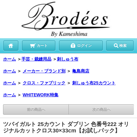
カート
ログイン
検索
ホーム
＞
手芸・裁縫用品
＞
刺しゅう布
ホーム
＞
メーカー・ブランド別
＞
亀島商店
ホーム
＞
クロス・ファブリック
＞
刺しゅう布25カウント
ホーム
＞
WHITEWORK特集
前の商品へ
次の商品へ
ツバイガルト 25カウント ダブリン 色番号222 オリ
ジナルカットクロス30×33cm【お試しパック】