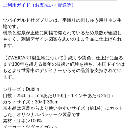
ご利用ガイド（お支払い・配送等）
ツバイガルト社ダブリンは、平織りの刺しゅう用リネン生
地です。
横糸と縦糸が正確に同幅で織られているため糸数が確認し
やすく、刺繍デザイン図案を思いのまま作品に仕上げられ
ます。
【ZWEIGART製生地について】織りや染色、仕上げに至る
まで130年を超える長年の技術と経験を持ち、本国ドイツは
もとより世界中のデザイナーからその品質を支持されてい
ます。
シリーズ：Dublin
目数：25ct.（= 1cmあたり10目・1インチあたり25目）
カットサイズ：30×巾33cm
※本品は原反からより使いやすいサイズ（約1/4）にカット
した、オリジナルパッケージ製品です
素材：リネン100%
メーカー：ツヴァイガルト