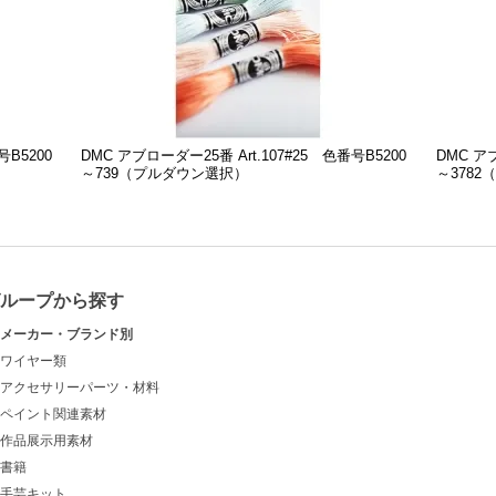
号B5200
DMC アブローダー25番 Art.107#25 色番号B5200
DMC アブ
～739（プルダウン選択）
～378
グループから探す
メーカー・ブランド別
ワイヤー類
アクセサリーパーツ・材料
ペイント関連素材
作品展示用素材
書籍
手芸キット