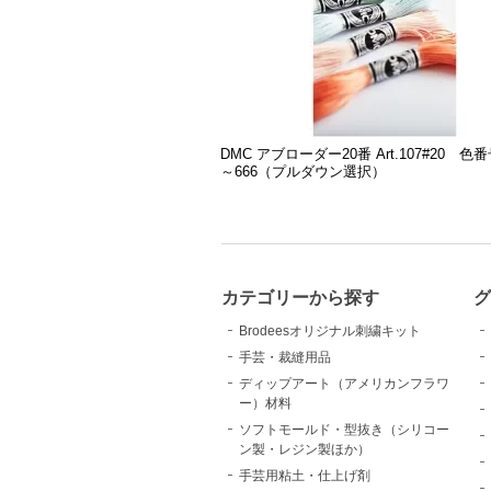
DMC アブローダー20番 Art.107#20 色番
～666（プルダウン選択）
カテゴリーから探す
Brodeesオリジナル刺繍キット
手芸・裁縫用品
ディップアート（アメリカンフラワ
ー）材料
ソフトモールド・型抜き（シリコー
ン製・レジン製ほか）
手芸用粘土・仕上げ剤