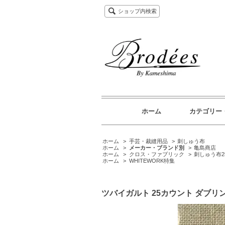
ショップ内検索
ホーム
カテゴリー
ホーム
>
手芸・裁縫用品
>
刺しゅう布
ホーム
>
メーカー・ブランド別
>
亀島商店
ホーム
>
クロス・ファブリック
>
刺しゅう布2
ホーム
>
WHITEWORK特集
ツバイガルト 25カウント ダブリン