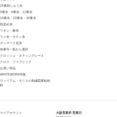
25番刺しゅう糸
5番糸・8番糸・12番糸
16番糸・20番糸・30番糸
段染め糸
リネン・麻糸
ラメ糸・サテン糸
デンマーク花糸
色番号一覧から選択
クロッシェ・タティングレース
クロス・ファブリック
お買い得品
WHITEWORK特集
ウィリアム・モリスの刺繍図案帖材
料
マイアカウント
大阪営業所 営業日