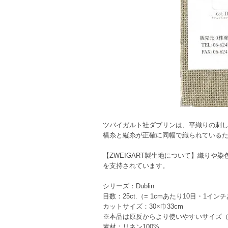
ツバイガルト社ダブリンは、平織りの刺
横糸と縦糸が正確に同幅で織られている
【ZWEIGART製生地について】織り
を支持されています。
シリーズ：Dublin
目数：25ct.（= 1cmあたり10目・1イン
カットサイズ：30×巾33cm
※本品は原反からより使いやすいサイズ（
素材：リネン100%