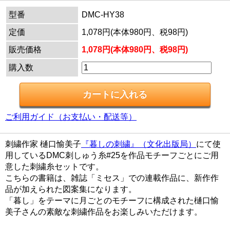
型番
DMC-HY38
定価
1,078円(本体980円、税98円)
販売価格
1,078円(本体980円、税98円)
購入数
ご利用ガイド（お支払い・配送等）
刺繍作家 樋口愉美子
『暮しの刺繍』（文化出版局）
にて使
用しているDMC刺しゅう糸#25を作品モチーフごとにご用
意した刺繍糸セットです。
こちらの書籍は、雑誌「ミセス」での連載作品に、新作作
品が加えられた図案集になります。
「暮し」をテーマに月ごとのモチーフに構成された樋口愉
美子さんの素敵な刺繍作品をお楽しみいただけます。