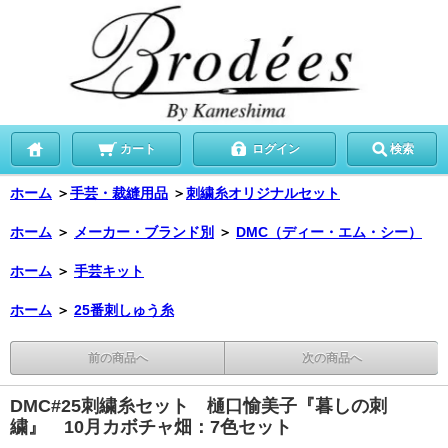
カート
ログイン
検索
ホーム
＞
手芸・裁縫用品
＞
刺繍糸オリジナルセット
ホーム
＞
メーカー・ブランド別
＞
DMC（ディー・エム・シー）
ホーム
＞
手芸キット
ホーム
＞
25番刺しゅう糸
前の商品へ
次の商品へ
DMC#25刺繍糸セット 樋口愉美子『暮しの刺
繍』 10月カボチャ畑：7色セット