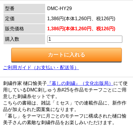
型番
DMC-HY29
定価
1,386円(本体1,260円、税126円)
販売価格
1,386円(本体1,260円、税126円)
購入数
ご利用ガイド（お支払い・配送等）
刺繍作家 樋口愉美子
『暮しの刺繍』（文化出版局）
にて使
用しているDMC刺しゅう糸#25を作品モチーフごとにご用
意した刺繍糸セットです。
こちらの書籍は、雑誌「ミセス」での連載作品に、新作作
品が加えられた図案集になります。
「暮し」をテーマに月ごとのモチーフに構成された樋口愉
美子さんの素敵な刺繍作品をお楽しみいただけます。