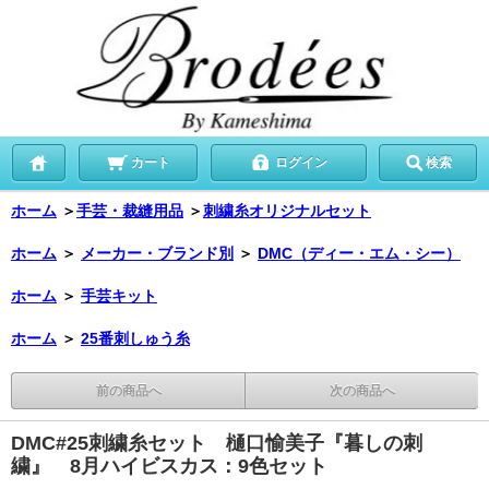
カート
ログイン
検索
ホーム
＞
手芸・裁縫用品
＞
刺繍糸オリジナルセット
ホーム
＞
メーカー・ブランド別
＞
DMC（ディー・エム・シー）
ホーム
＞
手芸キット
ホーム
＞
25番刺しゅう糸
前の商品へ
次の商品へ
DMC#25刺繍糸セット 樋口愉美子『暮しの刺
繍』 8月ハイビスカス：9色セット