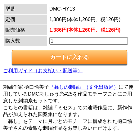
型番
DMC-HY13
定価
1,386円(本体1,260円、税126円)
販売価格
1,386円(本体1,260円、税126円)
購入数
ご利用ガイド（お支払い・配送等）
刺繍作家 樋口愉美子
『暮しの刺繍』（文化出版局）
にて使
用しているDMC刺しゅう糸#25を作品モチーフごとにご用
意した刺繍糸セットです。
こちらの書籍は、雑誌「ミセス」での連載作品に、新作作
品が加えられた図案集になります。
「暮し」をテーマに月ごとのモチーフに構成された樋口愉
美子さんの素敵な刺繍作品をお楽しみいただけます。