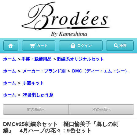
カート
ログイン
検索
ホーム
＞
手芸・裁縫用品
＞
刺繍糸オリジナルセット
ホーム
＞
メーカー・ブランド別
＞
DMC（ディー・エム・シー）
ホーム
＞
手芸キット
ホーム
＞
25番刺しゅう糸
前の商品へ
次の商品へ
DMC#25刺繍糸セット 樋口愉美子『暮しの刺
繍』 4月ハーブの花々：9色セット