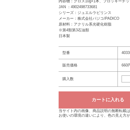
内容物：グロス10g×1本、フロッキーチッ
JAN ：4902498733681
シリーズ：ジュエルラビリンス
メーカー：株式会社パジコ/PADICO
原材料：アクリル系光硬化樹脂
※第4類第3石油類
日本製
型番
4033
販売価格
660
購入数
当サイト内の画像、商品説明の無断転載
お使いの環境の違いにより、色の見え方