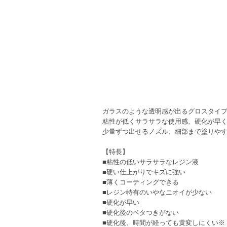
ガラスのような透明感が出るグロスタイ
粘性が低くサラサラな使用感、硬化が早
少量ずつ出せるノズル、細部まで塗りや
【特長】
■粘性の低いサラサラなレジン液
■硬い仕上がりでキズに強い
■薄くコーティングできる
■レジン特有のいやなニオイが少ない
■硬化が早い
■硬化後のベタつきがない
■硬化後、時間が経っても黄変しにくい※