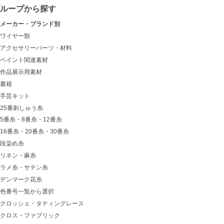
グループから探す
メーカー・ブランド別
ワイヤー類
アクセサリーパーツ・材料
ペイント関連素材
作品展示用素材
書籍
手芸キット
25番刺しゅう糸
5番糸・8番糸・12番糸
16番糸・20番糸・30番糸
段染め糸
リネン・麻糸
ラメ糸・サテン糸
デンマーク花糸
色番号一覧から選択
クロッシェ・タティングレース
クロス・ファブリック