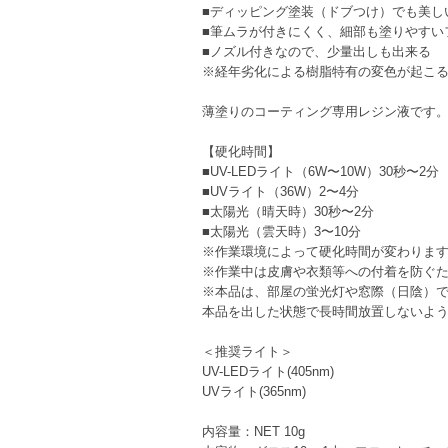
■ディッピング塗装（ドブつけ）でも美し
■筆ムラが付きにくく、細部も塗りやすい
■ノズル付きなので、少量出しも出来る
※経年劣化による樹脂特有の変色が起こ
薄塗りのコーティング専用レジン液です
【硬化時間】
■UV-LEDライト（6W〜10W）30秒〜2分
■UVライト（36W）2〜4分
■太陽光（晴天時）30秒〜2分
■太陽光（雲天時）3〜10分
※作業環境によって硬化時間が変わりま
※作業中は皮膚や衣類等への付着を防ぐ
※本品は、部屋の蛍光灯や窓際（日陰）
本品を出した状態で長時間放置しないよ
＜推奨ライト＞
UV-LEDライト(405nm)
UVライト(365nm)
内容量：NET 10g