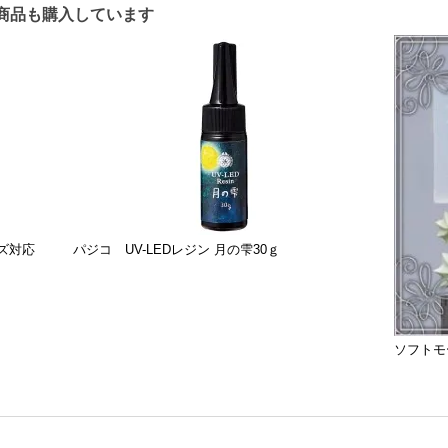
商品も購入しています
イズ対応
パジコ UV-LEDレジン 月の雫30ｇ
ソフトモー