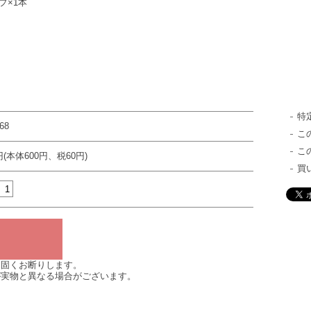
プ×1本
特
68
こ
こ
円(本体600円、税60円)
買
は固くお断りします。
が実物と異なる場合がございます。