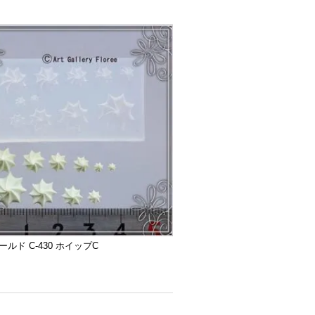
ルド C-430 ホイップC