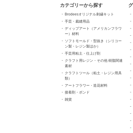
カテゴリーから探す
Brodeesオリジナル刺繍キット
手芸・裁縫用品
ディップアート（アメリカンフラワ
ー）材料
ソフトモールド・型抜き（シリコー
ン製・レジン製ほか）
手芸用粘土・仕上げ剤
クラフト用レジン・その他 樹脂関連
素材
クラフトツール（粘土・レジン用具
類）
アートフラワー・造花材料
接着剤・ボンド
雑貨