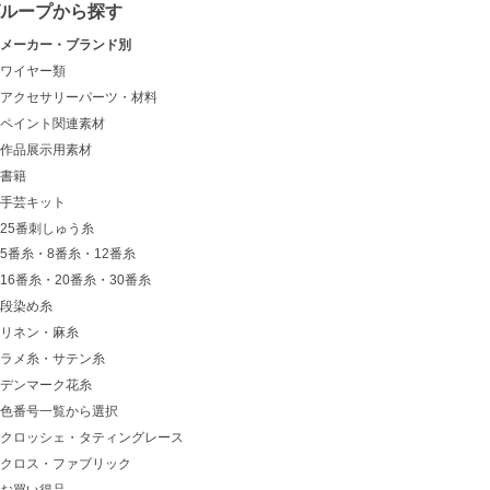
グループから探す
メーカー・ブランド別
ワイヤー類
アクセサリーパーツ・材料
ペイント関連素材
作品展示用素材
書籍
手芸キット
25番刺しゅう糸
5番糸・8番糸・12番糸
16番糸・20番糸・30番糸
段染め糸
リネン・麻糸
ラメ糸・サテン糸
デンマーク花糸
色番号一覧から選択
クロッシェ・タティングレース
クロス・ファブリック