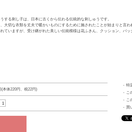
ゅうする刺し子は、日本に古くから伝わる伝統的な刺しゅうです。
中、大切な衣類を丈夫で暖かいものにするために施されたことが始まりと言わ
薄れていますが、受け継がれた美しい伝統模様は花ふきん、クッション、バッ
特
円(本体220円、税22円)
こ
こ
買