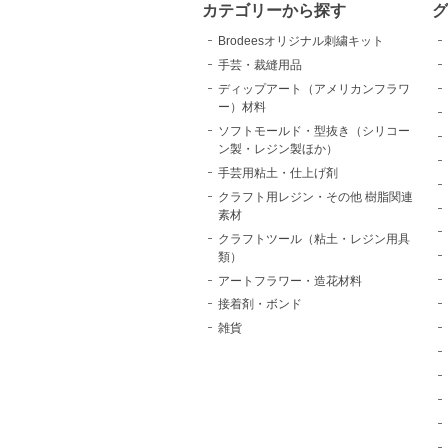
カテゴリーから探す
Brodeesオリジナル刺繍キット
手芸・裁縫用品
ディップアート（アメリカンフラワ
ー）材料
ソフトモールド・型抜き（シリコー
ン製・レジン製ほか）
手芸用粘土・仕上げ剤
クラフト用レジン・その他 樹脂関連
素材
クラフトツール（粘土・レジン用具
類）
アートフラワー・造花材料
接着剤・ボンド
雑貨