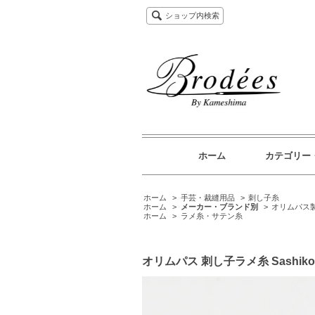
ショップ内検索
ホーム
カテゴリー
ホーム
>
手芸・裁縫用品
>
刺し子糸
ホーム
>
メーカー・ブランド別
>
オリムパス
ホーム
>
ラメ糸・サテン糸
オリムパス 刺し子ラメ糸 Sashiko 