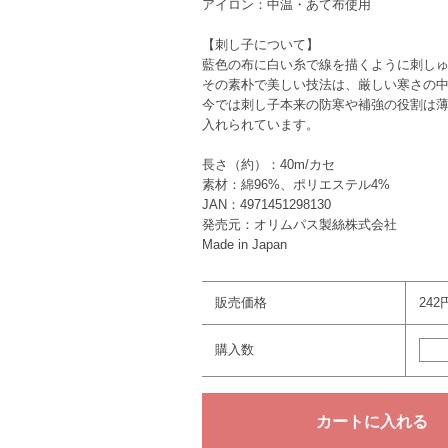
アイロン：中温・あて布使用
【刺し子について】
藍色の布に白い糸で線を描くように刺し
その素朴で美しい技法は、厳しい寒さの
今では刺し子本来の防寒や補強の役割は
入れられています。
長さ（約）：40m/カセ
素材：綿96%、ポリエステル4%
JAN：4971451298130
発売元：オリムパス製絲株式会社
Made in Japan
販売価格
242
購入数