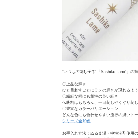
”いつもの刺し子”に「Sashiko Lam
〇上品な輝き
ひと目刺すごとにラメの輝きが現れるよ
〇繊細な柄にも相性の良い細さ
伝統柄はもちろん、一目刺しやくぐり刺
〇豊富なカラーバリエーション
どんな色にも合わせやすい流行の淡いト
シリーズ全10色
お手入れ方法：ぬるま湯・中性洗剤使用