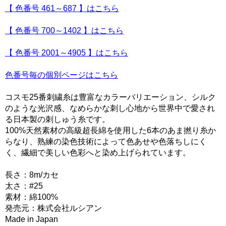
【 色番号 461～687 】はこちら
【 色番号 700～1402 】はこちら
【 色番号 2001～4905 】はこちら
色番号毎の個別ページはこちら
コスモ25番刺繍糸は豊富なカラーバリエーション、シルク
のような光沢感、なめらかな刺し心地から世界中で愛され
る日本製の刺しゅう糸です。
100%天然素材の高級超長綿を使用した6本のあま撚り糸か
らなり、熟練の染色技術によって色あせや色落ちしにく
く、繊細で美しい色彩へと染め上げられています。
長さ：8m/カセ
太さ：#25
素材：綿100%
発売元：株式会社ルシアン
Made in Japan