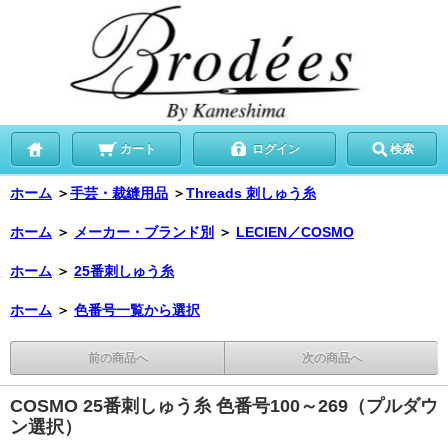
カート
ログイン
検索
ホーム
＞
手芸・裁縫用品
＞
Threads 刺しゅう糸
ホーム
＞
メーカー・ブランド別
＞
LECIEN／COSMO
ホーム
＞
25番刺しゅう糸
ホーム
＞
色番号一覧から選択
前の商品へ
次の商品へ
COSMO 25番刺しゅう糸 色番号100～269（プルダウ
ン選択）