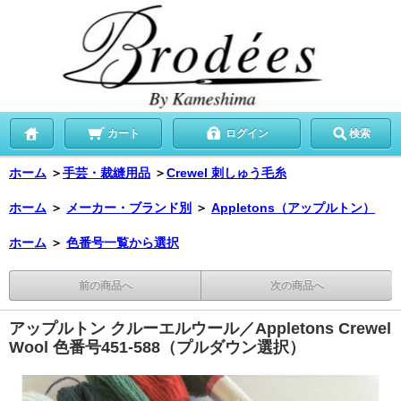
カート
ログイン
検索
ホーム
＞
手芸・裁縫用品
＞
Crewel 刺しゅう毛糸
ホーム
＞
メーカー・ブランド別
＞
Appletons（アップルトン）
ホーム
＞
色番号一覧から選択
前の商品へ
次の商品へ
アップルトン クルーエルウール／Appletons Crewel
Wool 色番号451-588（プルダウン選択）