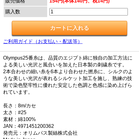
販売価格
154円(本体140円、税14円)
購入数
ご利用ガイド（お支払い・配送等）
Olympus25番糸は、品質のエジプト綿に独自の加工方法に
よる美しい光沢と風合いを加えた日本製の刺繍糸です。
2本合わせの細い糸を6本より合わせた撚糸に、シルクのよ
うな美しい光沢が表れるシルケット加工を施し、熟練の技
術で染色堅牢性に優れた安定した色調と色感に染め上げら
れています。
長さ：8m/カセ
太さ：#25
素材：綿100%
JAN：4971451200362
発売元：オリムパス製絲株式会社