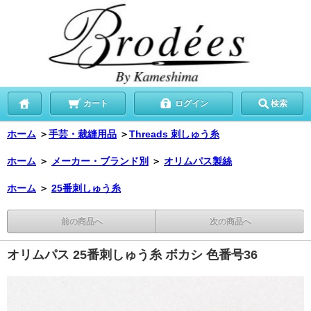
カート
ログイン
検索
ホーム
＞
手芸・裁縫用品
＞
Threads 刺しゅう糸
ホーム
＞
メーカー・ブランド別
＞
オリムパス製絲
ホーム
＞
25番刺しゅう糸
前の商品へ
次の商品へ
オリムパス 25番刺しゅう糸 ボカシ 色番号36