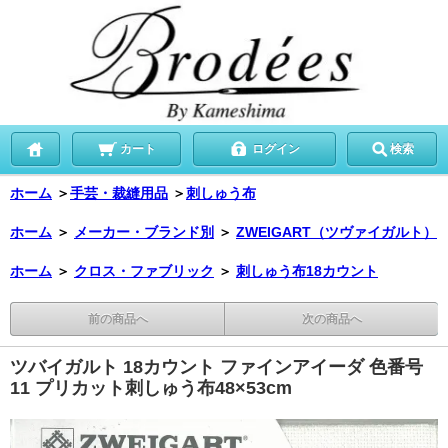
カート
ログイン
検索
ホーム
＞
手芸・裁縫用品
＞
刺しゅう布
ホーム
＞
メーカー・ブランド別
＞
ZWEIGART（ツヴァイガルト）
ホーム
＞
クロス・ファブリック
＞
刺しゅう布18カウント
前の商品へ
次の商品へ
ツバイガルト 18カウント ファインアイーダ 色番号
11 プリカット刺しゅう布48×53cm