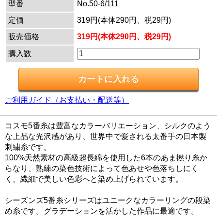
型番
No.50-6/111
定価
319円(本体290円、税29円)
販売価格
319円(本体290円、税29円)
購入数
ご利用ガイド（お支払い・配送等）
コスモ5番糸は豊富なカラーバリエーション、シルクのよう
な上品な光沢感があり、世界中で愛される太番手の日本製
刺繍糸です。
100%天然素材の高級超長綿を使用した6本のあま撚り糸か
らなり、熟練の染色技術によって色あせや色落ちしにく
く、繊細で美しい色彩へと染め上げられています。
シーズンズ5番糸シリーズはユニークなカラーリングの段染
め糸です。グラデーションを活かした作品に最適です。