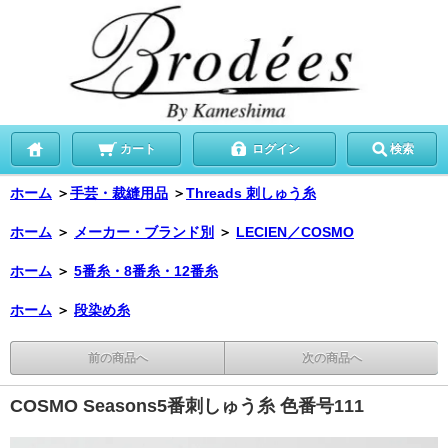
カート
ログイン
検索
ホーム
＞
手芸・裁縫用品
＞
Threads 刺しゅう糸
ホーム
＞
メーカー・ブランド別
＞
LECIEN／COSMO
ホーム
＞
5番糸・8番糸・12番糸
ホーム
＞
段染め糸
前の商品へ
次の商品へ
COSMO Seasons5番刺しゅう糸 色番号111