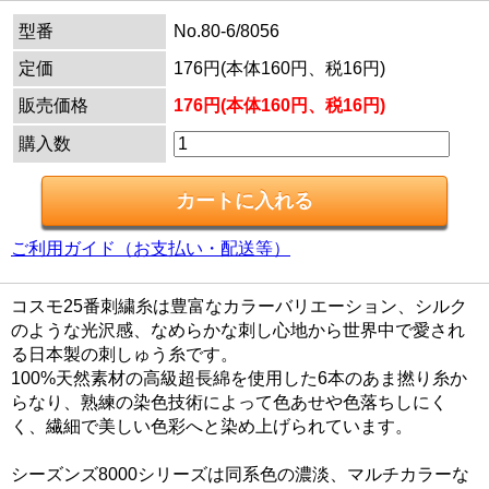
型番
No.80-6/8056
定価
176円(本体160円、税16円)
販売価格
176円(本体160円、税16円)
購入数
ご利用ガイド（お支払い・配送等）
コスモ25番刺繍糸は豊富なカラーバリエーション、シルク
のような光沢感、なめらかな刺し心地から世界中で愛され
る日本製の刺しゅう糸です。
100%天然素材の高級超長綿を使用した6本のあま撚り糸か
らなり、熟練の染色技術によって色あせや色落ちしにく
く、繊細で美しい色彩へと染め上げられています。
シーズンズ8000シリーズは同系色の濃淡、マルチカラーな