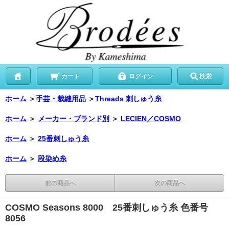
カート
ログイン
検索
ホーム
＞
手芸・裁縫用品
＞
Threads 刺しゅう糸
ホーム
＞
メーカー・ブランド別
＞
LECIEN／COSMO
ホーム
＞
25番刺しゅう糸
ホーム
＞
段染め糸
前の商品へ
次の商品へ
COSMO Seasons 8000 25番刺しゅう糸 色番号
8056