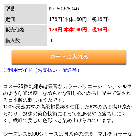
型番
No.80-6/8046
定価
176円(本体160円、税16円)
販売価格
176円(本体160円、税16円)
購入数
ご利用ガイド（お支払い・配送等）
コスモ25番刺繍糸は豊富なカラーバリエーション、シルク
のような光沢感、なめらかな刺し心地から世界中で愛され
る日本製の刺しゅう糸です。
100%天然素材の高級超長綿を使用した6本のあま撚り糸か
らなり、熟練の染色技術によって色あせや色落ちしにく
く、繊細で美しい色彩へと染め上げられています。
シーズンズ8000シリーズは同系色の濃淡、マルチカラーな