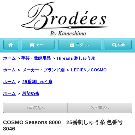
カート
ログイン
検索
ホーム
＞
手芸・裁縫用品
＞
Threads 刺しゅう糸
ホーム
＞
メーカー・ブランド別
＞
LECIEN／COSMO
ホーム
＞
25番刺しゅう糸
ホーム
＞
段染め糸
前の商品へ
次の商品へ
COSMO Seasons 8000 25番刺しゅう糸 色番号
8046