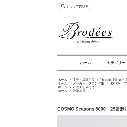
ショップ内検索
ホーム
カテゴリー
ホーム
>
手芸・裁縫用品
>
Threads 刺しゅう
ホーム
>
メーカー・ブランド別
>
LECIEN／C
ホーム
>
25番刺しゅう糸
ホーム
>
段染め糸
COSMO Seasons 8000 25番