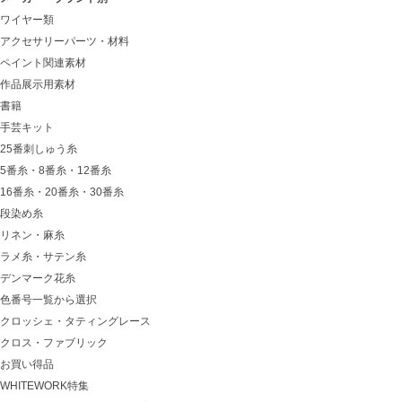
ワイヤー類
アクセサリーパーツ・材料
ペイント関連素材
作品展示用素材
書籍
手芸キット
25番刺しゅう糸
5番糸・8番糸・12番糸
16番糸・20番糸・30番糸
段染め糸
リネン・麻糸
ラメ糸・サテン糸
デンマーク花糸
色番号一覧から選択
クロッシェ・タティングレース
クロス・ファブリック
お買い得品
WHITEWORK特集