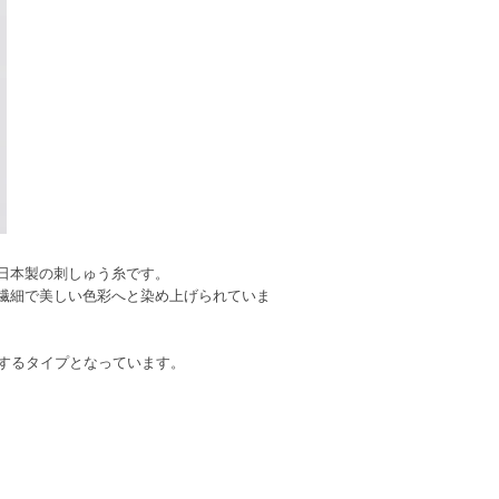
日本製の刺しゅう糸です。
、繊細で美しい色彩へと染め上げられていま
化するタイプとなっています。