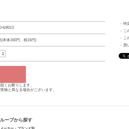
特
0-6/8013
こ
こ
円(本体160円、税16円)
買
は固くお断りします。
が実物と異なる場合がございます。
グループから探す
メーカー・ブランド別