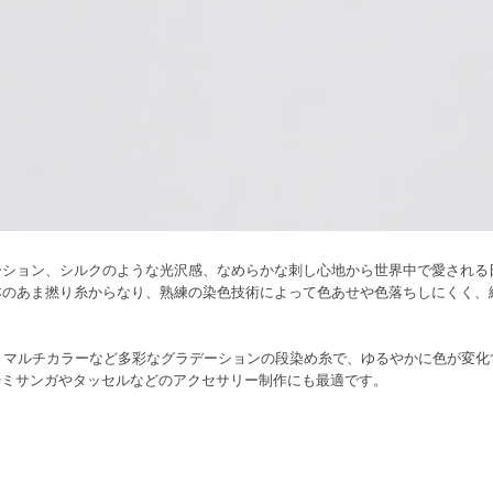
ーション、シルクのような光沢感、なめらかな刺し心地から世界中で愛される
6本のあま撚り糸からなり、熟練の染色技術によって色あせや色落ちしにくく
淡、マルチカラーなど多彩なグラデーションの段染め糸で、ゆるやかに色が変
やミサンガやタッセルなどのアクセサリー制作にも最適です。