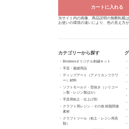
当サイト内の画像、商品説明の無断転載
お使いの環境の違いにより、色の見え方
カテゴリーから探す
Brodeesオリジナル刺繍キット
手芸・裁縫用品
ディップアート（アメリカンフラワ
ー）材料
ソフトモールド・型抜き（シリコー
ン製・レジン製ほか）
手芸用粘土・仕上げ剤
クラフト用レジン・その他 樹脂関連
素材
クラフトツール（粘土・レジン用具
類）