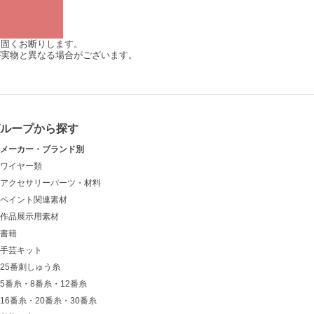
は固くお断りします。
が実物と異なる場合がございます。
グループから探す
メーカー・ブランド別
ワイヤー類
アクセサリーパーツ・材料
ペイント関連素材
作品展示用素材
書籍
手芸キット
25番刺しゅう糸
5番糸・8番糸・12番糸
16番糸・20番糸・30番糸