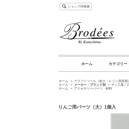
ショップ内検索
ホーム
カテゴリー
ホーム
>
クラフトツール（粘土・レジン用具類
ホーム
>
メーカー・ブランド別
>
サン工業／
ホーム
>
アクセサリーパーツ・材料
りんご用パーツ（大）1個入