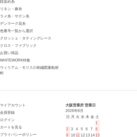
段染め糸
リネン・麻糸
ラメ糸・サテン糸
デンマーク花糸
色番号一覧から選択
クロッシェ・タティングレース
クロス・ファブリック
お買い得品
WHITEWORK特集
ウィリアム・モリスの刺繍図案帖材
料
マイアカウント
大阪営業所 営業日
2026年8月
会員登録
日
月
火
水
木
金
土
ログイン
1
カートを見る
2
3
4
5
6
7
8
プライバシーポリシー
9
10
11
12
13
14
15