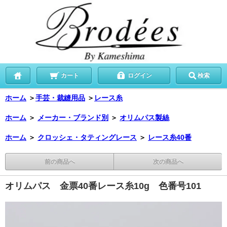
カート
ログイン
検索
ホーム
＞
手芸・裁縫用品
＞
レース糸
ホーム
＞
メーカー・ブランド別
＞
オリムパス製絲
ホーム
＞
クロッシェ・タティングレース
＞
レース糸40番
前の商品へ
次の商品へ
オリムパス 金票40番レース糸10g 色番号101