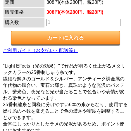
定価
308円(本体280円、税28円)
販売価格
308円(本体280円、税28円)
購入数
ご利用ガイド（お支払い・配送等）
"Light Effects（光の効果）"で作品が明るく仕上がるメタリ
ックカラーの25番刺しゅう糸です。
繊細な輝きのゴールド＆シルバー、アンティーク調金属の
年代物の風合い、宝石の輝き、真珠のような光沢のパステ
ル、蛍光色、夜光など光が当たることで色合いや表情が変
わる染色となっています。
25番刺繍糸と同様に分けやすい6本の糸からなり、使用する
撚り糸の本数を変えることで色の濃さや密度を調整するこ
とができます。
全体にしっかりとしたラメの光沢があるため、ポイント使
いにおすすめです。