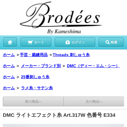
カート
ログイン
検索
ホーム
＞
手芸・裁縫用品
＞
Threads 刺しゅう糸
ホーム
＞
メーカー・ブランド別
＞
DMC（ディー・エム・シー）
ホーム
＞
25番刺しゅう糸
ホーム
＞
ラメ糸・サテン糸
前の商品へ
次の商品へ
DMC ライトエフェクト糸 Art.317W 色番号 E334