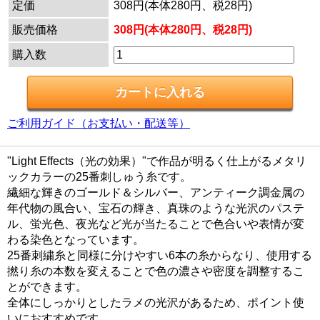
定価
308円(本体280円、税28円)
販売価格
308円(本体280円、税28円)
購入数
ご利用ガイド（お支払い・配送等）
"Light Effects（光の効果）"で作品が明るく仕上がるメタリ
ックカラーの25番刺しゅう糸です。
繊細な輝きのゴールド＆シルバー、アンティーク調金属の
年代物の風合い、宝石の輝き、真珠のような光沢のパステ
ル、蛍光色、夜光など光が当たることで色合いや表情が変
わる染色となっています。
25番刺繍糸と同様に分けやすい6本の糸からなり、使用する
撚り糸の本数を変えることで色の濃さや密度を調整するこ
とができます。
全体にしっかりとしたラメの光沢があるため、ポイント使
いにおすすめです。