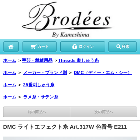
カート
ログイン
検索
ホーム
＞
手芸・裁縫用品
＞
Threads 刺しゅう糸
ホーム
＞
メーカー・ブランド別
＞
DMC（ディー・エム・シー）
ホーム
＞
25番刺しゅう糸
ホーム
＞
ラメ糸・サテン糸
前の商品へ
次の商品へ
DMC ライトエフェクト糸 Art.317W 色番号 E211