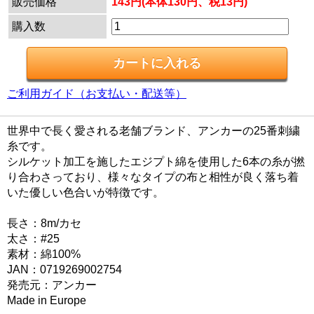
販売価格
143円(本体130円、税13円)
購入数
ご利用ガイド（お支払い・配送等）
世界中で長く愛される老舗ブランド、アンカーの25番刺繍
糸です。
シルケット加工を施したエジプト綿を使用した6本の糸が撚
り合わさっており、様々なタイプの布と相性が良く落ち着
いた優しい色合いが特徴です。
長さ：8m/カセ
太さ：#25
素材：綿100%
JAN：0719269002754
発売元：アンカー
Made in Europe