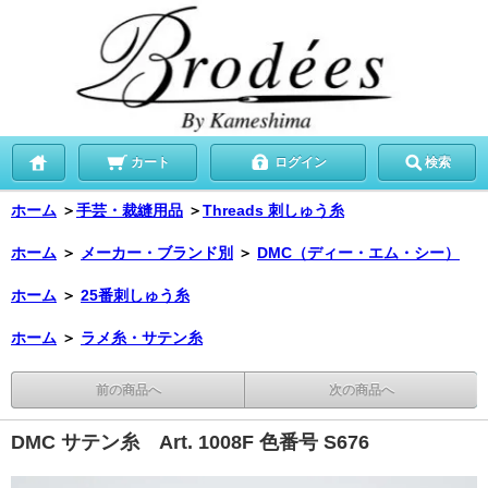
カート
ログイン
検索
ホーム
＞
手芸・裁縫用品
＞
Threads 刺しゅう糸
ホーム
＞
メーカー・ブランド別
＞
DMC（ディー・エム・シー）
ホーム
＞
25番刺しゅう糸
ホーム
＞
ラメ糸・サテン糸
前の商品へ
次の商品へ
DMC サテン糸 Art. 1008F 色番号 S676