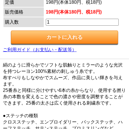
定価
198円(本体180円、税18円)
販売価格
198円(本体180円、税18円)
購入数
ご利用ガイド（お支払い・配送等）
絹のように滑らかでソフトな肌触りとミラーのような光沢
を持つレーヨン100%素材の刺しゅう糸です。
布すべりもしなやかでスムーズ、作品に美しい輝きを与え
ます。
25番糸と同様に分けやすい6本の糸からなり、使用する撚り
糸の本数を変えることで色の濃さや密度を調整することが
できます。25番の太さは広く使用される刺繍糸です。
●ステッチの種類
クロスステッチ、エンブロイダリー、バックステッチ、ハ
ーフステッチ、サテンステッチ、プロミスリングなど