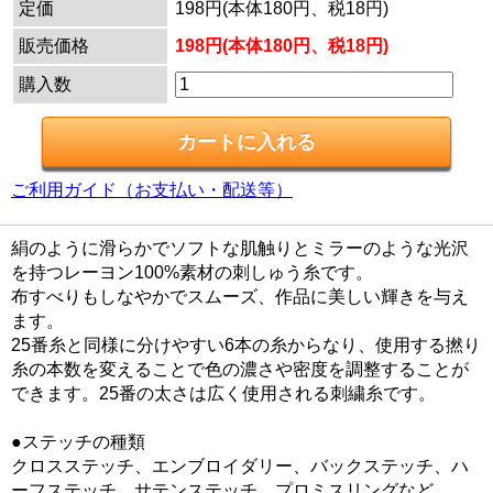
定価
198円(本体180円、税18円)
販売価格
198円(本体180円、税18円)
購入数
ご利用ガイド（お支払い・配送等）
絹のように滑らかでソフトな肌触りとミラーのような光沢
を持つレーヨン100%素材の刺しゅう糸です。
布すべりもしなやかでスムーズ、作品に美しい輝きを与え
ます。
25番糸と同様に分けやすい6本の糸からなり、使用する撚り
糸の本数を変えることで色の濃さや密度を調整することが
できます。25番の太さは広く使用される刺繍糸です。
●ステッチの種類
クロスステッチ、エンブロイダリー、バックステッチ、ハ
ーフステッチ、サテンステッチ、プロミスリングなど