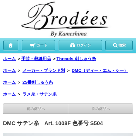
カート
ログイン
検索
ホーム
＞
手芸・裁縫用品
＞
Threads 刺しゅう糸
ホーム
＞
メーカー・ブランド別
＞
DMC（ディー・エム・シー）
ホーム
＞
25番刺しゅう糸
ホーム
＞
ラメ糸・サテン糸
前の商品へ
次の商品へ
DMC サテン糸 Art. 1008F 色番号 S504