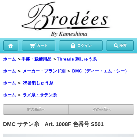
カート
ログイン
検索
ホーム
＞
手芸・裁縫用品
＞
Threads 刺しゅう糸
ホーム
＞
メーカー・ブランド別
＞
DMC（ディー・エム・シー）
ホーム
＞
25番刺しゅう糸
ホーム
＞
ラメ糸・サテン糸
前の商品へ
次の商品へ
DMC サテン糸 Art. 1008F 色番号 S501