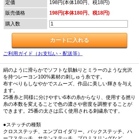
定価
198円(本体180円、税18円)
販売価格
198円(本体180円、税18円)
購入数
ご利用ガイド（お支払い・配送等）
絹のように滑らかでソフトな肌触りとミラーのような光沢
を持つレーヨン100%素材の刺しゅう糸です。
布すべりもしなやかでスムーズ、作品に美しい輝きを与え
ます。
25番糸と同様に分けやすい6本の糸からなり、使用する撚り
糸の本数を変えることで色の濃さや密度を調整することが
できます。25番の太さは広く使用される刺繍糸です。
●ステッチの種類
クロスステッチ、エンブロイダリー、バックステッチ、ハ
ーフステッチ、サテンステッチ、プロミスリングなど