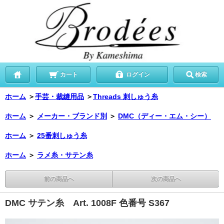
カート
ログイン
検索
ホーム
＞
手芸・裁縫用品
＞
Threads 刺しゅう糸
ホーム
＞
メーカー・ブランド別
＞
DMC（ディー・エム・シー）
ホーム
＞
25番刺しゅう糸
ホーム
＞
ラメ糸・サテン糸
前の商品へ
次の商品へ
DMC サテン糸 Art. 1008F 色番号 S367