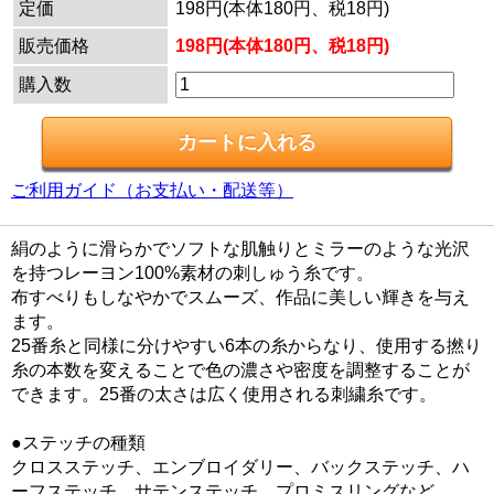
定価
198円(本体180円、税18円)
販売価格
198円(本体180円、税18円)
購入数
ご利用ガイド（お支払い・配送等）
絹のように滑らかでソフトな肌触りとミラーのような光沢
を持つレーヨン100%素材の刺しゅう糸です。
布すべりもしなやかでスムーズ、作品に美しい輝きを与え
ます。
25番糸と同様に分けやすい6本の糸からなり、使用する撚り
糸の本数を変えることで色の濃さや密度を調整することが
できます。25番の太さは広く使用される刺繍糸です。
●ステッチの種類
クロスステッチ、エンブロイダリー、バックステッチ、ハ
ーフステッチ、サテンステッチ、プロミスリングなど