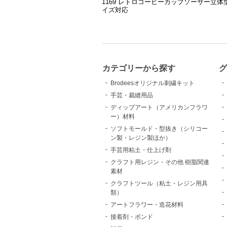
1169 レトロコーヒーカップソーサー立体型 
イズ対応
カテゴリーから探す
Brodeesオリジナル刺繍キット
手芸・裁縫用品
ディップアート（アメリカンフラワ
ー）材料
ソフトモールド・型抜き（シリコー
ン製・レジン製ほか）
手芸用粘土・仕上げ剤
クラフト用レジン・その他 樹脂関連
素材
クラフトツール（粘土・レジン用具
類）
アートフラワー・造花材料
接着剤・ボンド