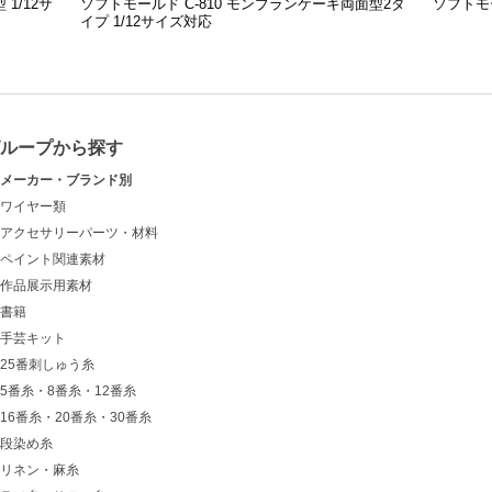
1/12サ
ソフトモールド C-810 モンブランケーキ両面型2タ
ソフトモー
イプ 1/12サイズ対応
グループから探す
メーカー・ブランド別
ワイヤー類
アクセサリーパーツ・材料
ペイント関連素材
作品展示用素材
書籍
手芸キット
25番刺しゅう糸
5番糸・8番糸・12番糸
16番糸・20番糸・30番糸
段染め糸
リネン・麻糸