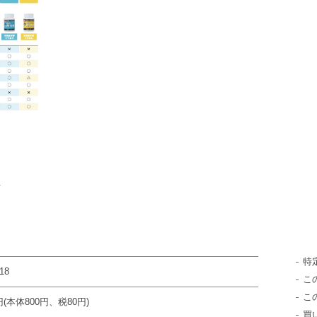
布
特
18
こ
こ
円(本体800円、税80円)
買