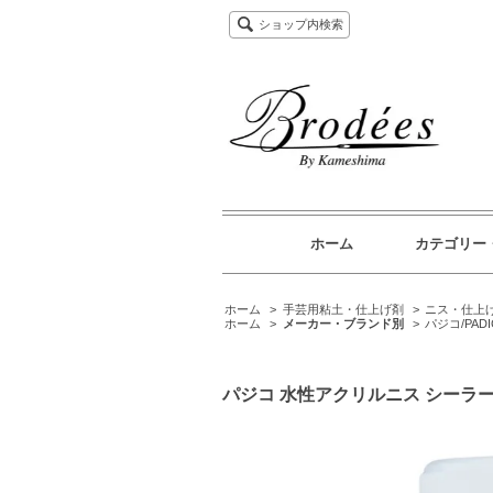
ショップ内検索
ホーム
カテゴリー
ホーム
>
手芸用粘土・仕上げ剤
>
ニス・仕上
ホーム
>
メーカー・ブランド別
>
パジコ/PADI
パジコ 水性アクリルニス シーラーマ