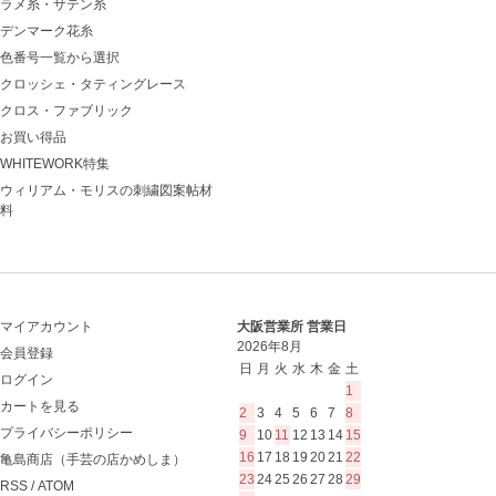
ラメ糸・サテン糸
デンマーク花糸
色番号一覧から選択
クロッシェ・タティングレース
クロス・ファブリック
お買い得品
WHITEWORK特集
ウィリアム・モリスの刺繍図案帖材
料
マイアカウント
大阪営業所 営業日
2026年8月
会員登録
日
月
火
水
木
金
土
ログイン
1
カートを見る
2
3
4
5
6
7
8
プライバシーポリシー
9
10
11
12
13
14
15
16
17
18
19
20
21
22
亀島商店（手芸の店かめしま）
23
24
25
26
27
28
29
RSS
/
ATOM