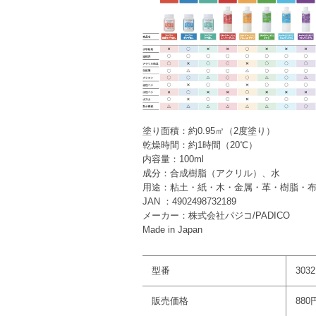
塗り面積：約0.95㎡（2度塗り）
乾燥時間：約1時間（20℃）
内容量：100ml
成分：合成樹脂（アクリル）、水
用途：粘土・紙・木・金属・革・樹脂・
JAN ：4902498732189
メーカー：株式会社パジコ/PADICO
Made in Japan
型番
3032
販売価格
880