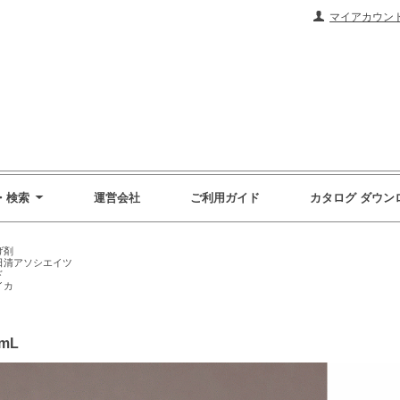
マイアカウン
・検索
運営会社
ご利用ガイド
カタログ ダウン
げ剤
日清アソシエイツ
ド
イカ
mL