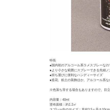
特長
●国内初のアルコール系ラメスプレーなの
●より小さな範囲にスプレーできる先細ノ
●持ち運びに便利なハンディーサイズ
●造花、粘土の装飾ほか、アルコール系な
※色落ち等する場合もありますので、目
内容量：40ml
塗布面積：約1.2㎡
スプレー缶のサイズ：直径3.5ｘ高さ10cm