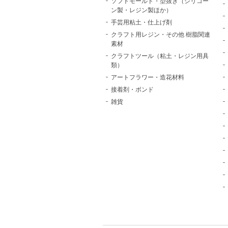
ソフトモールド・型抜き（シリコー
ン製・レジン製ほか）
手芸用粘土・仕上げ剤
クラフト用レジン・その他 樹脂関連
素材
クラフトツール（粘土・レジン用具
類）
アートフラワー・造花材料
接着剤・ボンド
雑貨