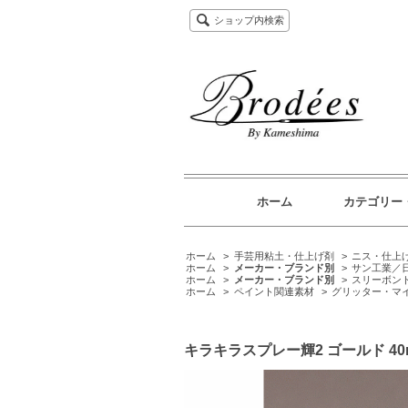
ショップ内検索
ホーム
カテゴリー
ホーム
>
手芸用粘土・仕上げ剤
>
ニス・仕上
ホーム
>
メーカー・ブランド別
>
サン工業／
ホーム
>
メーカー・ブランド別
>
スリーボン
ホーム
>
ペイント関連素材
>
グリッター・マ
キラキラスプレー輝2 ゴールド 40