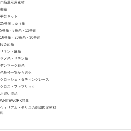
作品展示用素材
書籍
手芸キット
25番刺しゅう糸
5番糸・8番糸・12番糸
16番糸・20番糸・30番糸
段染め糸
リネン・麻糸
ラメ糸・サテン糸
デンマーク花糸
色番号一覧から選択
クロッシェ・タティングレース
クロス・ファブリック
お買い得品
WHITEWORK特集
ウィリアム・モリスの刺繍図案帖材
料