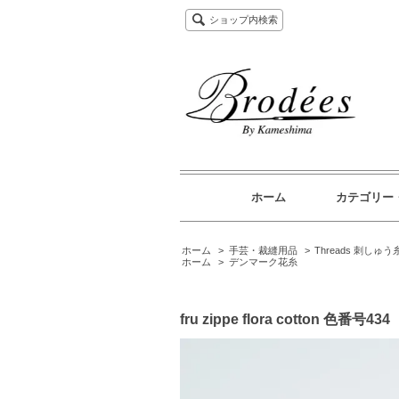
ショップ内検索
ホーム
カテゴリー
ホーム
>
手芸・裁縫用品
>
Threads 刺しゅう
ホーム
>
デンマーク花糸
fru zippe flora cotton 色番号434