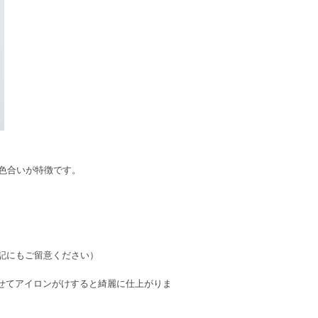
る色合いが特徴です。
表記にもご留意ください）
せてアイロンがけすると綺麗に仕上がりま