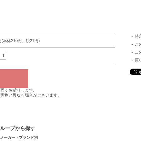
特
円(本体210円、税21円)
こ
こ
買
は固くお断りします。
が実物と異なる場合がございます。
グループから探す
メーカー・ブランド別