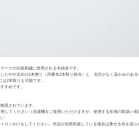
ンマークの伝統刺繍に使用される木綿糸です。
したやや太めの1本撚り（25番糸2本取り相当）と、光沢がなく温かみのあ
には2本取りも可能です。
おすすめです。
が推奨されています。
を使用してください（洗濯機をご使用いただけますが、使用する生地の取扱い
さい
アイロンがけをしてください。作品が自然乾燥している場合は乗せる布を湿ら