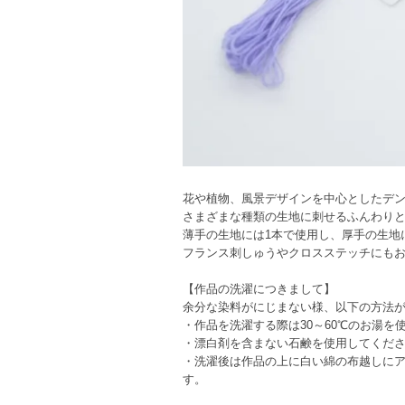
花や植物、風景デザインを中心としたデ
さまざまな種類の生地に刺せるふんわりと
薄手の生地には1本で使用し、厚手の生地
フランス刺しゅうやクロスステッチにも
【作品の洗濯につきまして】
余分な染料がにじまない様、以下の方法
・作品を洗濯する際は30～60℃のお湯
・漂白剤を含まない石鹸を使用してくだ
・洗濯後は作品の上に白い綿の布越しに
す。