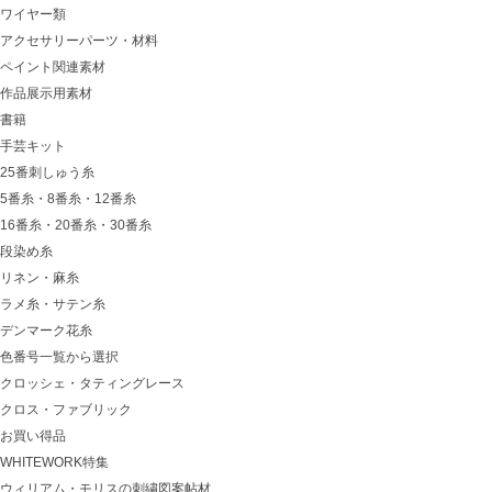
ワイヤー類
アクセサリーパーツ・材料
ペイント関連素材
作品展示用素材
書籍
手芸キット
25番刺しゅう糸
5番糸・8番糸・12番糸
16番糸・20番糸・30番糸
段染め糸
リネン・麻糸
ラメ糸・サテン糸
デンマーク花糸
色番号一覧から選択
クロッシェ・タティングレース
クロス・ファブリック
お買い得品
WHITEWORK特集
ウィリアム・モリスの刺繍図案帖材