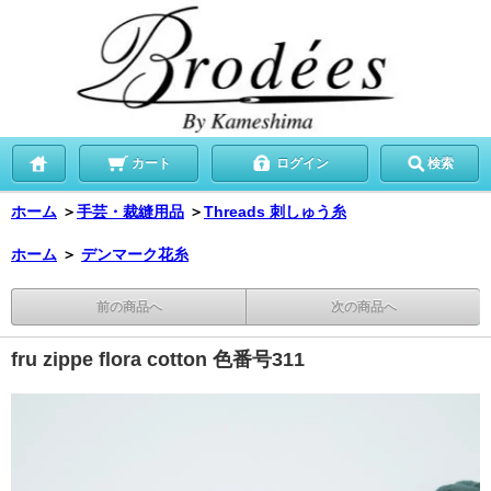
カート
ログイン
検索
ホーム
＞
手芸・裁縫用品
＞
Threads 刺しゅう糸
ホーム
＞
デンマーク花糸
前の商品へ
次の商品へ
fru zippe flora cotton 色番号311