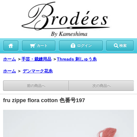
カート
ログイン
検索
ホーム
＞
手芸・裁縫用品
＞
Threads 刺しゅう糸
ホーム
＞
デンマーク花糸
前の商品へ
次の商品へ
fru zippe flora cotton 色番号197