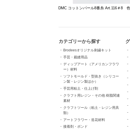
DMC コットンパール8番糸 Art.116＃8 
カテゴリーから探す
Brodeesオリジナル刺繍キット
手芸・裁縫用品
ディップアート（アメリカンフラワ
ー）材料
ソフトモールド・型抜き（シリコー
ン製・レジン製ほか）
手芸用粘土・仕上げ剤
クラフト用レジン・その他 樹脂関連
素材
クラフトツール（粘土・レジン用具
類）
アートフラワー・造花材料
接着剤・ボンド