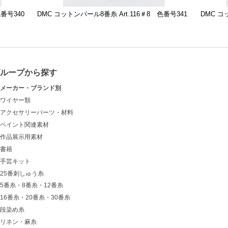
色番号340
DMC コットンパール8番糸 Art.116＃8 色番号341
DMC コ
グループから探す
メーカー・ブランド別
ワイヤー類
アクセサリーパーツ・材料
ペイント関連素材
作品展示用素材
書籍
手芸キット
25番刺しゅう糸
5番糸・8番糸・12番糸
16番糸・20番糸・30番糸
段染め糸
リネン・麻糸