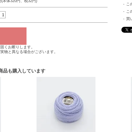
円(本体320円、税32円)
こ
こ
買
は固くお断りします。
が実物と異なる場合がございます。
商品も購入しています