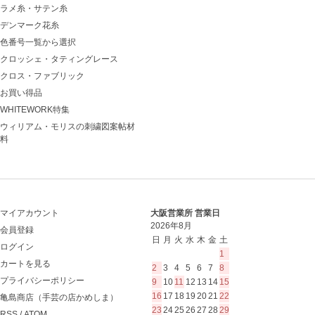
ラメ糸・サテン糸
デンマーク花糸
色番号一覧から選択
クロッシェ・タティングレース
クロス・ファブリック
お買い得品
WHITEWORK特集
ウィリアム・モリスの刺繍図案帖材
料
マイアカウント
大阪営業所 営業日
2026年8月
会員登録
日
月
火
水
木
金
土
ログイン
1
カートを見る
2
3
4
5
6
7
8
プライバシーポリシー
9
10
11
12
13
14
15
16
17
18
19
20
21
22
亀島商店（手芸の店かめしま）
23
24
25
26
27
28
29
RSS
/
ATOM