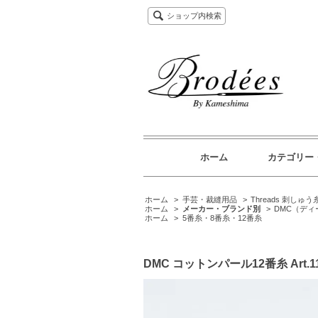
ショップ内検索
ホーム
カテゴリー
ホーム
>
手芸・裁縫用品
>
Threads 刺しゅう
ホーム
>
メーカー・ブランド別
>
DMC（デ
ホーム
>
5番糸・8番糸・12番糸
DMC コットンパール12番糸 Art.1